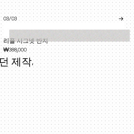
0
3
/0
3
→
리플 시그넷 반지
₩388,000
던 제작.