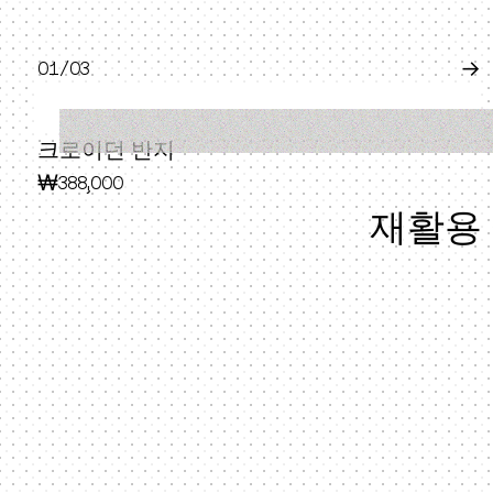
0
1
/0
3
→
크로이던 반지
₩388,000
재활용 