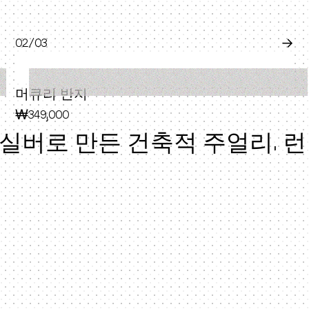
0
2
/0
3
→
머큐리 반지
₩349,000
실버로 만든 건축적 주얼리. 런